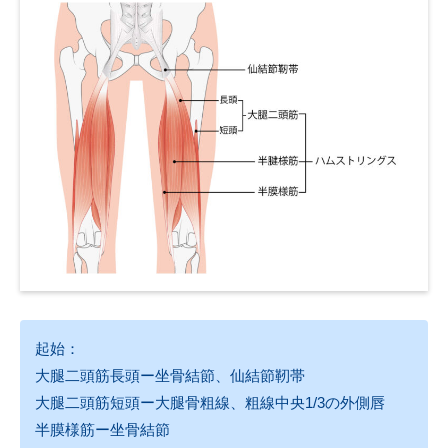
起始：
大腿二頭筋長頭ー坐骨結節、仙結節靭帯
大腿二頭筋短頭ー大腿骨粗線、粗線中央1/3の外側唇
半膜様筋ー坐骨結節