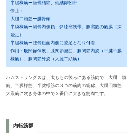
半腱様筋ー坐骨結節、仙結節靭帯
停止：
大腿二頭筋ー腓骨頭
半膜様筋ー腸骨内側顆、斜膝窩靭帯、膝窩筋の筋膜（深
鵞足）
半腱様筋ー脛骨粗面内側に鵞足となり付着
作用：股関節伸展、膝関節屈曲、膝関節内旋（半腱半膜
様筋）、膝関節外旋（大腿二頭筋）
ハムストリングスは、太ももの後ろにある筋肉で、大腿二頭
筋、半膜様筋、半腱様筋の３つの筋肉の総称。大腿四頭筋、
大殿筋に次ぎ身体の中で３番目に大きな筋肉です。
内転筋群