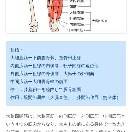
起始：
大腿直筋ー下前腸骨棘、寛骨臼上縁
内側広筋ー粗線の内側唇、転子間線の遠位部
外側広筋ー粗線の外側唇、大転子の外側面
中間広筋ー大腿骨骨幹の前面
停止：膝蓋靭帯を経由して脛骨粗面
作用：股関節屈曲（大腿直筋）、膝関節伸展（筋全体）
大腿四頭筋は、大腿直筋・内側広筋・外側広筋・中間広筋と
いう４つの筋肉からなり、太ももの前にある身体で一番大き
な筋肉。日常では、歩く・走る・階段を昇る・椅子から立つ